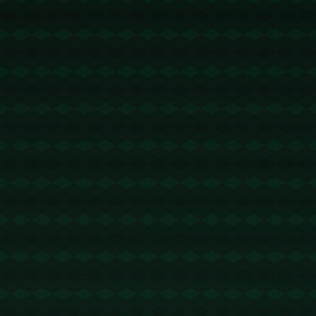
邊後衛之一。他在塞爾塔效力期間表現搶眼，**以優異
的防守數據和豐富的進攻貢獻吸引了多支豪門球隊的
目光**。簽下他，不僅滿足了球隊即時的戰術需求，更
是一筆著眼於未來的重要投資。
---
## **哈維·加蘭的技術亮點與數據支持**
作為一名現代邊後衛，哈維·加蘭的技術風格和能力在
西甲聯賽中尤為突出。根據數據統計，他在2022/23賽
季中場均完成**4.2次攔截和2.8次成功過人**，充分展
現了攻防兩端的均衡能力。此外，他場均送出1.5次關
鍵傳球，顯示出其在左路進攻中製造威脅的能力。