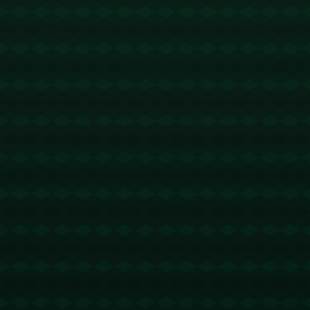
路。
---
馬德里競技通過此次簽約向外界展示了他們為新賽季
所做的準備。**哈維·加蘭將成為馬競左路全新的突破
點，他的攻防全面性和戰術適應力或將影響球隊的成
績走向**。作為賽季首簽，他的表現自然備受期待，我
們或將在新賽季看到一個更強大的馬競崛起！
版权声明：
本站文章如无特别标注，均为本站原创文
章，于2025-03-22，由
Ry3mYIM0l77yV0nv
发表，共
1293个字。
转载请注明出处：
Ry3mYIM0l77yV0nv，如有疑问，