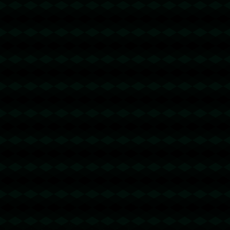
pg模拟器在线试玩：西甲单场：巴萨客场逆转马竞继续领跑.
1085
2025 / 09 / 24
发表评论
发布评论