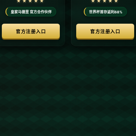
速传递的球都考验着每位球员的反应速度和技术水平。尤其
攻与威胁**。当后场突然长传，球高速飞向前场时，守门员
仅是防守的一部分,也展示了守门员在球场上的全局观和策略
色，他们不再仅是“守”门，而是球队攻守转换中的关键节点
球方式往往意在抓住防守球员未能及时回防的空隙，创造快
出色的扑救能力和战术意识**以应对来球。
比赛中，通过果断的出击化解了对手的长传进攻，此行为体
现中，王大雷展现出对对方策略的高度敏感，对比赛节奏的
试玩入口