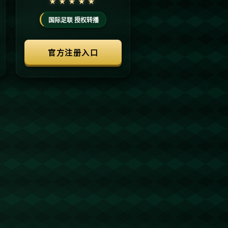
吴梦洁：三句不离学习的新科.
4
是
16岁YONEX新锐力量崛起，张瑞恩
5
的
为TOP100网球梦而战.
PG电子模拟器：体育2022日照半程
6
马拉松赛11月20日开跑
PG模拟器：[NHL]马修斯、尼兰德各
7
得三分 绿色枫叶主场大胜.
。
时隔14年！中国女佩夺世界杯团体冠
8
速
军九派新闻.
现
最新文章
掌
首个女子中巡与日巡联