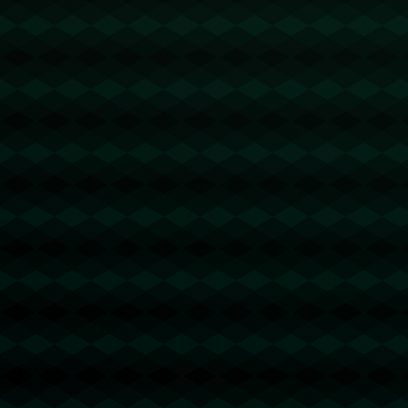
相关文章
首个女子中巡与日巡联合认证的高尔夫
还是空砍！字
赛事在苏州开杆.
31分9板5助 
1348
2025 / 09 / 26
1863