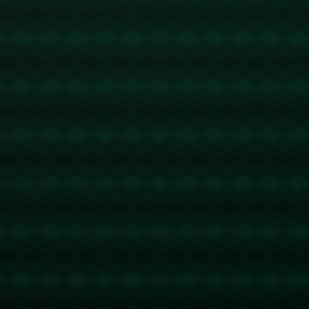
于防守者，他们同时也是进攻战术实施的关键角色。在沙特与
现——长传终结于果断的出击，竞赛重回均势。然而，这不
执行力的集中体现。
章，于2025-09-20，由
Ry3mYIM0l77yV0nv
发表，共 116
如有疑问，请联系我们
.html
下一篇:
曼联今
疑似重伤，沙特主帅：被林良铭踢到头部的卡迪什已
送往医院.