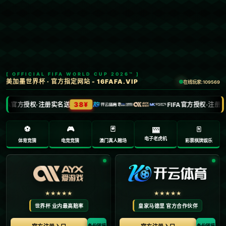
首页
德甲
文章正文
馬競轉會懸疑：哈維格拉和加拉格爾二選
一.
Ry3mYIM0l77yV0nv
2025-03-22 13:10:17
**馬競轉會懸疑：哈維格拉和加拉格爾二選一**
隨著轉會市場的活躍運行，馬德里競技（簡稱馬競）
正面臨著一個關鍵的選擇：究竟是簽下哈維·格拉還是
加拉格爾？這段時間以來，兩位球員都和馬競的未來
計畫緊密相關。這不僅是一場簡單的簽約行動，更是
球隊未來戰術佈局和成績的關鍵一環。這篇文章將深
入探討這一熱門話題，並分析這一轉會決定背後的影