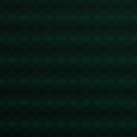
些看似必进的投篮。*
韩旭在防守端的成长同样不可忽视。她通过观看
而提升自己的防守能力。这种自律和坚持精神，
**职业生涯的有力推进**
韩旭的表现不仅得到了队友和教练的肯定，也引
了专访，称赞她的比赛意识和身体素质。*对于
未来的职业生涯提供了更多的机会和挑战。
![韩旭接受采访](image3.jpg)
随着赛季的进行，我们有理由相信，韩旭将在未
吸引了越来越多的球迷，而她的故事也将激励更多