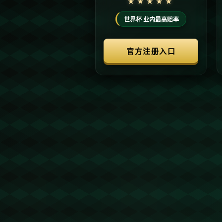
**韩旭：冉冉升起的篮球明星**
在WNBA的激烈竞争中，韩旭能够取得这样的成
*，她不仅掌握了扎实的内线技术，还展示了出
字，而是她努力与汗水的具体体现。
**稳定的内线支柱**
作为球队的内线球员，韩旭的任务不仅是得分，
高优势，不仅有效地制止了对手的进攻，还抓住
会，也展示了她在篮下的统治力。
根据WNBA官方统计，在过去的几场比赛中，
一表现不仅仅局限于这一场比赛，而是她在整个