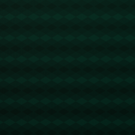
比赛录像分析自己的不足，并在此基础上进行针对性训练，
是她不断进步的重要原因。
起了体育评论界的广泛关注。*多家体育媒体在赛后对她进
一位年轻球员而言，这种关注不仅是对她能力的认可，也为
来的比赛中带来更多的惊喜和精彩表演。**她的进步迹象已
的年轻女孩追求自己的篮球梦想。**pg模拟器试玩入口