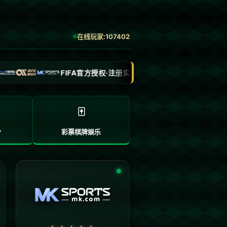
热门文章
疑似重伤，沙特主帅：被林良铭踢到
1
头部的卡迪什已送往医院.
CBA季后赛对阵太惨烈！广厦辽宁造
2
的
死亡上半区，广东或晋级四强？.
还是空砍！字母哥18中11&14罚9中
3
空砍31分9板5助 正负值-18.