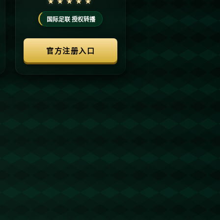
吴梦洁：三句不离学习的新科.
4
16岁YONEX新锐力量崛起，张瑞恩
5
为TOP100网球梦而战.
势
PG电子模拟器：体育2022日照半程
6
马拉松赛11月20日开跑
PG模拟器：[NHL]马修斯、尼兰德各
7
得三分 绿色枫叶主场大胜.
身
时隔14年！中国女佩夺世界杯团体冠
8
军九派新闻.
这
最新文章
首个女子中巡与日巡联