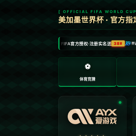
首页
德甲
首页
中超
文章正文
体育WNBA：韩旭替补
Ry3mYIM0l77yV0nv
**体育界的又一闪耀之星：韩旭在WNBA的精彩
在全球女子篮球的最高舞台WNBA，韩旭的名
年轻球员以替补身份出战15分钟，贡献了7分、
力，也让许多篮球迷对她的未来充满期待。
![韩旭在比赛中的精彩瞬间](image1.jpg)