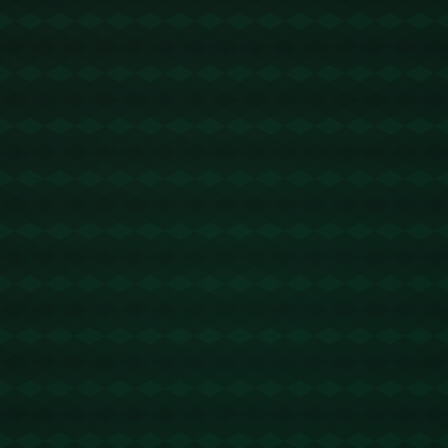
从本场比赛来看，伦纳德不仅仅是快船的得分核心，
更是团队的灵魂他的冷静与沉着感染了队友，使得快
船在对抗中保持了良好的阵型和节奏。在球队处于不
利局面时，伦纳德通过不断的指挥与自我表现，为快
船注入了一剂强心针。他的场上存在和影响力，显然
已经成为了快船队不可或缺的一部分。
**媒体对伦纳德表现的评价**
赛后，伦纳德的表现得到了媒体的一致好评。许多评
论员指出，这样的伦纳德让球迷和球队都充满信心。
他们认为，伦纳德今天的表现无疑是他职业生涯中的
又一次经典演出，也为即将到来的季后赛打下了坚实
的基础。