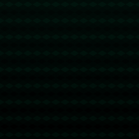
还是空砍！字母哥18中11&14罚9中空砍31分9板5助 正负值-18.
1879
2025 / 09 / 25
pg模拟器在线试玩：西甲单场：巴萨客场逆转马竞继续领跑.
1085
2025 / 09 / 24