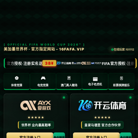
首页
中超
文章正文
[NBA]常规赛3月1日：快船VS 伦纳德集
锦.
Ry3mYIM0l77yV0nv
2025-06-18 13:05:29
**前言：** 在刚刚结束的NBA常规赛中，洛杉矶快船
队迎来了备受瞩目的对决，而**科怀·伦纳德**则再一
次展示了他在球场上的统治力。此役对快船而言，不
仅是为了争取排名靠前，更是一场展示实力的舞台。
伦纳德以他的全面技术和敏锐的篮球嗅觉帮助球队取
得胜利，也为本场比赛增添了不少看点。
在比赛的开场阶段，**快船队**略显被动。对手利用快