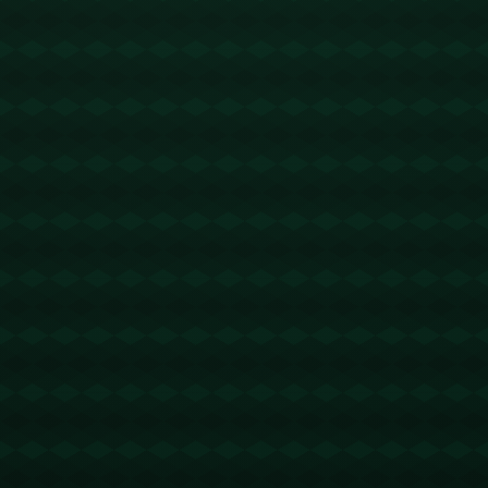
总结而言，这场快船与伦纳德的比赛不仅展示了**球队
的整体实力**，更体现了伦纳德作为球队核心的**巨大
价值**。他的精彩表现无疑为本场比赛画上了一个完美
的句号，同时也让人们对快船在季后赛中的表现在充
满了期待。
版权声明：
本站文章如无特别标注，均为本站原创文
章，于2025-06-18，由
Ry3mYIM0l77yV0nv
发表，共
1004个字。
转载请注明出处：
Ry3mYIM0l77yV0nv，如有疑问，
请联系我们
本文地址：
https://www.site-pg.com/post/586.html