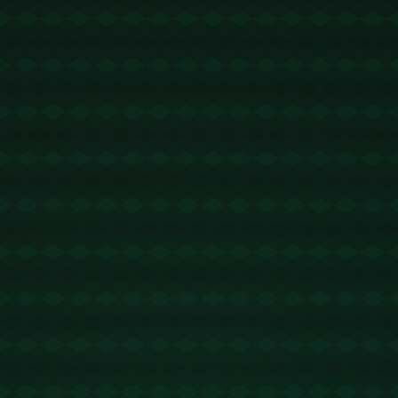
高效的备战方式有望让尤文在本场比赛中找到属于自
己的优势。
一个案例值得借鉴：在图多尔执教维罗纳期间，他善
于利用球员跑动制造空间，并通过中前场压迫来扰乱
对手的节奏。如果这套战术能够在尤文实现，那么对
热那亚的攻防两端或许能带来意料之外的效果。
### **球员状态与心理调整：解决尤文内部问题**
尤文图斯本赛季的球员状态受到诸多外界因素的影
响，部分核心球员在比赛中的发挥不够稳定。同时，
连续的低迷表现也让更衣室的气氛压力倍增。*图多尔
作为刚刚上任的主帅，不仅需要进行战术上的调整，
还需快速为球员进行心理疏导，培养集体信心*。