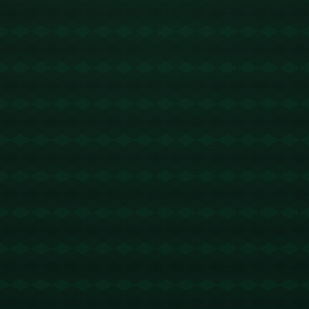
根据训练现场描述，图多尔十分注重与球员的互动，
他多次亲自指导队内重要球员，并鼓励年轻球员大胆
表现在训练中脱颖而出。这种方式也反映了他务实而
务求高效的执教风格。
在热那亚比赛之前，这种心理调整显得尤为重要。例
如，前锋弗拉霍维奇在赛季初的发挥出色，但随着赛
程推进，其进球效率有所下降。如果图多尔能够重新
激发他的攻击潜力，将对尤文图斯的整体表现带来积
极影响。
### **图多尔的执教风格：尤文重燃希望**
图多尔被外界评价为一位充满活力的战术师，他擅长