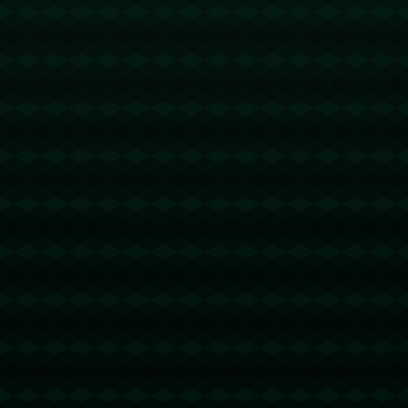
首个女子中巡与日巡联合认证的高尔夫赛事在苏州开杆.
1351
2025 / 09 / 26