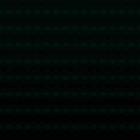
还是空砍！字母哥18中11&14罚9中空砍31分9板5助 正负值-18.
1869
2025 / 09 / 25