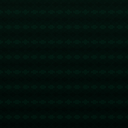
首个女子中巡与日巡联合认证的高尔夫赛事在苏州开杆.
1361
2025 / 09 / 26