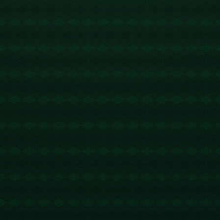
对兄弟的传奇故事将在法国足球的历史中继续书写下
去。*
在这种分享相同目标和理想的情况下，**_他们的故事
告诉我们：竞争与合作并存，兄弟间的情感和职业精
神可以共同推动彼此走向更高峰。_**
版权声明：
本站文章如无特别标注，均为本站原创文
章，于2025-05-07，由
Ry3mYIM0l77yV0nv
发表，共
1000个字。
转载请注明出处：
Ry3mYIM0l77yV0nv，如有疑问，
请联系我们
本文地址：
https://www.site-pg.com/post/536.html