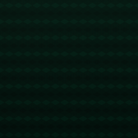
半西甲焦点战 比利亚
23球，莱万追平个人
雷...
单赛季西甲最多进球纪
录.
相关文章
首个女子中巡与日巡联合认证的高尔夫赛事在苏州开杆.