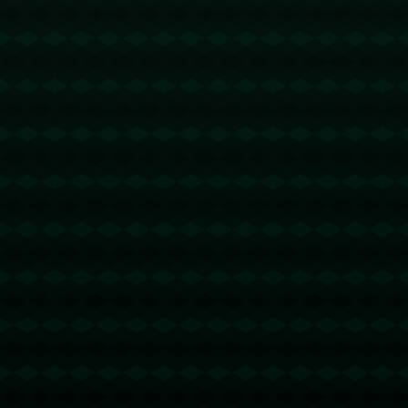
1348
2025 / 09 / 26
还是空砍！字母哥18中11&14罚9中空砍31分9板5助 正负值-18.
1863
2025 / 09 / 25