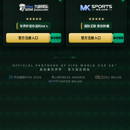
章，于2025-04-09，由
Ry3mYIM0l77yV0nv
发表，共
139个字。
转载请注明出处：
Ry3mYIM0l77yV0nv，如有疑问，
请联系我们
本文地址：
https://www.site-pg.com/post/525.html
分享：
上一篇:
下一篇:
体育曝足协杯七月开战
PG模拟器：体育第一
球迷入场观战分四阶段
届齐鲁青少年排球超级
联赛圆满落幕