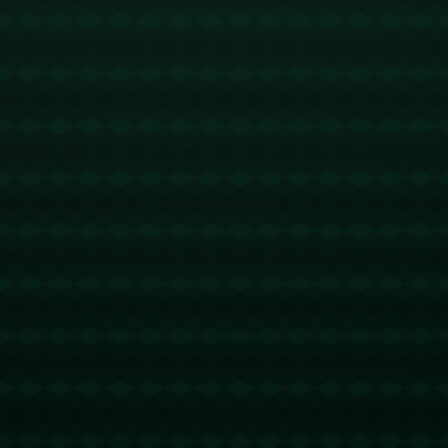
还是空砍！字母哥18中11&14罚9中空砍31分9板5助 正负值-18.
1877
2025 / 09 / 25