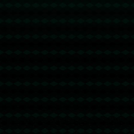
发布评论
暂时没有评论，来抢沙发吧~
关注我们