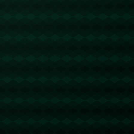
PG模拟器：沙特后场长
深
传策动进攻，王大雷及
2025-09-20
0
能
时出击化解
1