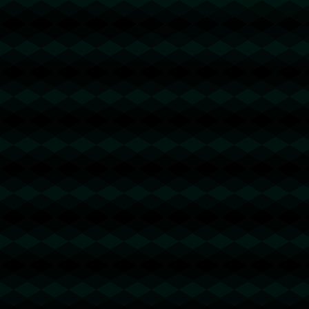
发表评论
发布评论
暂时没