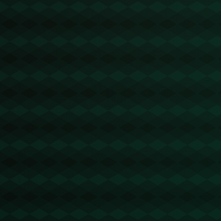
防控形势。这确保了赛事的安全，同时也减少了
的卫生和医疗条件，也为球员、教练及其他工作
### **影响与展望**
为了更好地理解这一点，我们可以参考去年的赛事
样是在两座城市间进行。当时，足协选择了大连
的**健康监控**和有效的管理措施，两地的比
从去年积累下来的经验来看，今年的安排可谓顺
了中超联赛的观看体验***。它还能激励其他
令人期待的是，随着各项准备工作的就绪，中超
市也将在今年的绿茵场上，留下更加浓墨重彩的