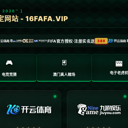
中超
欧洲
足联
中超
中超
足联
超开赛地点 A组大连 B组苏州
461
2025-04-09 13:04:14
组苏州
联赛如何运作的每一个决定都备受关注。根据最新的报道，足
将设在大连，而B组则被安排在苏州。这一安排不仅展示了
议和思考。