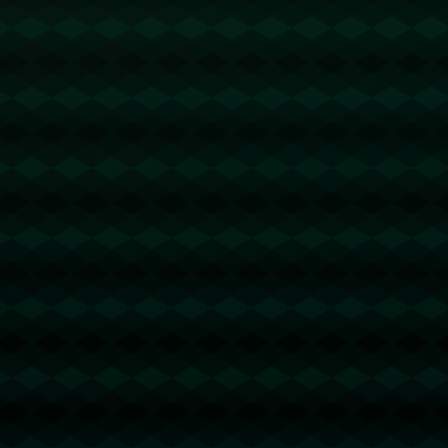
母哥18中11&14罚9中空砍
pg模拟器在线试玩：西甲单场：巴萨
正负值-18.
场逆转马竞继续领跑.
2025 / 09 / 25
1075
2025 / 09 / 24