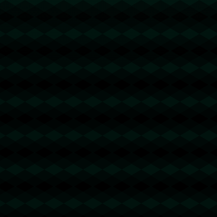
有评论，来抢沙发吧~