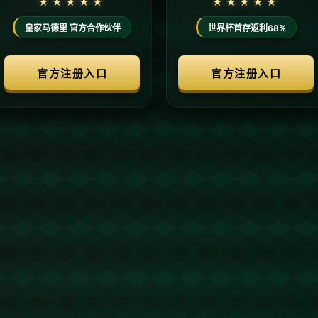
战略意义。大连，一向被誉为**“足球之城”**，拥有着悠
乐部，这座城市一直在中国足球版图上占据着重要位置。其
大型赛事的需求。
理想举办地。凭借其现代化的体育馆和便捷的交通条件，苏
样的选择，实际上也反映了**中国足协**希望最大化利用
选择大连和苏州还有一个重要原因，那便是两地相对稳定的疫