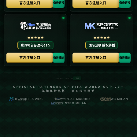
![布拉沃在训练中](图片地址)
### 布拉沃：从英超到西甲的新起点
作为一名拥有丰富经验的门将，**布拉沃**在职业生涯
中已累积了多项荣誉。他曾是曼城的核心球员，帮助
球队赢得多场关键比赛的胜利。然而，在英超赛场竞
争激烈的环境下，布拉沃需要面对许多年轻且实力强
劲的后浪。在这样的背景下，转会至西甲联赛的皇家
贝蒂斯，可能为他提供了一个重新证明自我的*理想平
台*。
布拉沃的技术特点非常突出，他具有出色的扑救能力
和极佳的反应速度。这些特点在西甲众多技术流前锋