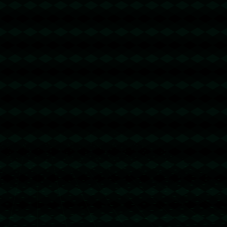
发布评论
暂时没有评论，来抢沙发吧~
关注我们