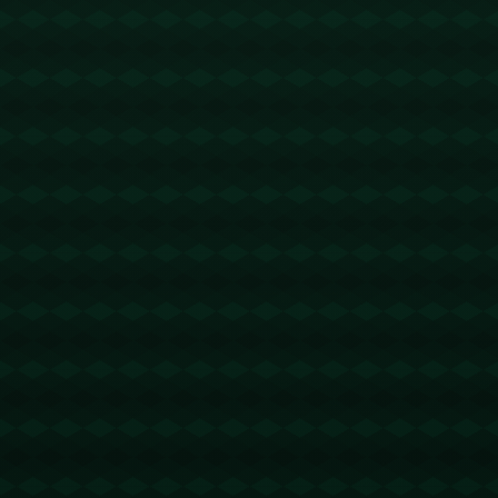
的体现。在未来的日子里，他和皇家贝蒂斯的表现将
如何影响西甲的格局，也是球迷和业内人士关注的重
点。
版权声明：
本站文章如无特别标注，均为本站原创文
章，于2025-04-01，由
Ry3mYIM0l77yV0nv
发表，共
1154个字。
转载请注明出处：
Ry3mYIM0l77yV0nv，如有疑问，
请联系我们
本文地址：
https://www.site-pg.com/post/493.html
分享：
上一篇:
下一篇: