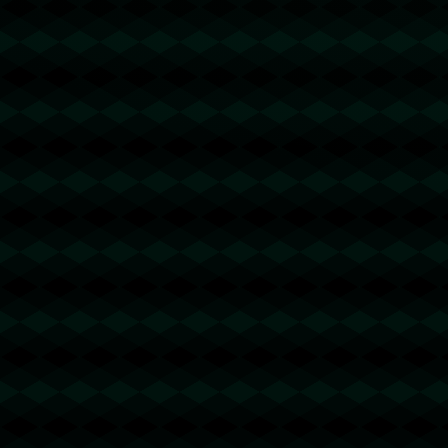
首个女子中巡与日巡联合认证的高尔夫
还是空砍！字
赛事在苏州开杆.
31分9板5助 
1348
2025 / 09 / 26
1863
发表评论