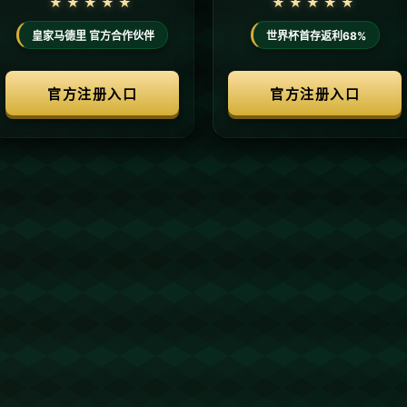
*
境。2018年，俱乐部以创纪录的转会费引入西班牙门将凯
次关键失误让他深陷舆论漩涡。在此背景下，蓝军引进了法
定性。虽然门迪的加入曾让人眼前一亮，但伤病和状态波动
军不得不在门将储备和未来规划上做出彻底的调整。于是，
尔西的理想目标。
*
的惊艳表现。这位年仅23岁的年轻门将在新英格兰革命队效