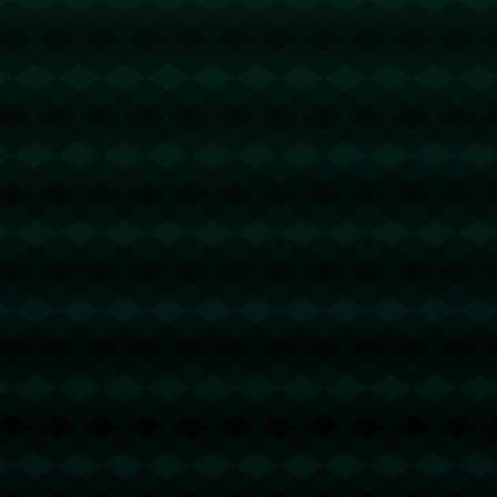
如有疑问，请联系我们
.html
下一篇:
切爾西開季表現不佳 奇爾維爾：有信心偉大教練能夠
扭轉局勢.