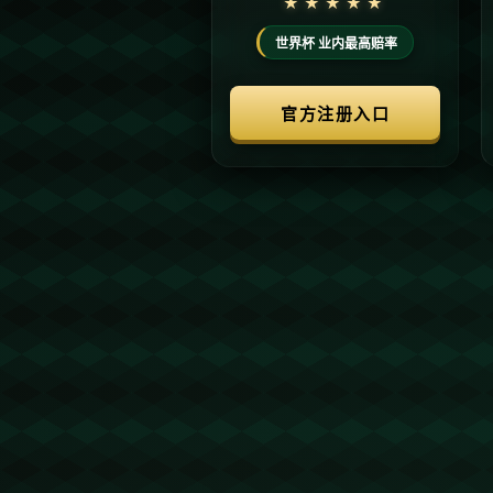
### **切尔西门将困境：从凯帕到门将重建之路*
作为英超豪门，切尔西在门将位置上一度陷入困
帕。然而，凯帕的表现并未达到外界的预期，多
门将爱德华·门迪，希望能够为球队防线注入稳
次暴露了切尔西在门将位置上的不确定性。
而在本赛季，随队多年的传奇门将之影淡去，蓝
佩特罗维奇这样的高潜力守门员，自然成为了切
---
### **佩特罗维奇：美职联最佳门将的崛起之路*
佩特罗维奇之所以成为焦点，离不开他在美职联