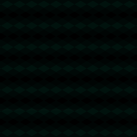
子模拟器「PG试玩游戏」官方平台网站-APP