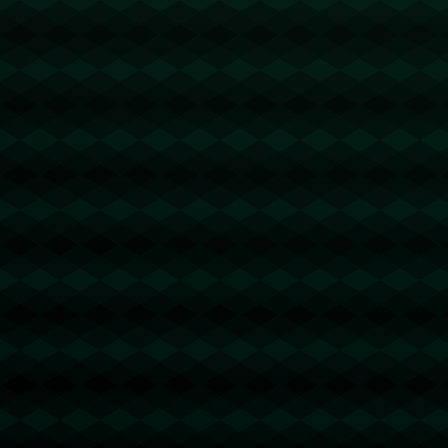
转载请注明出处：
Ry3mYIM0l77yV0nv，
本文地址：
https://www.site-pg.com/post/468
分享：
上一篇:
pg模拟器试玩入口：切爾西足球俱樂部.
相关文章