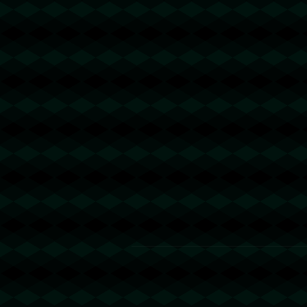
发布评论
暂时没
关注我们
联系我
PG模拟器
APP