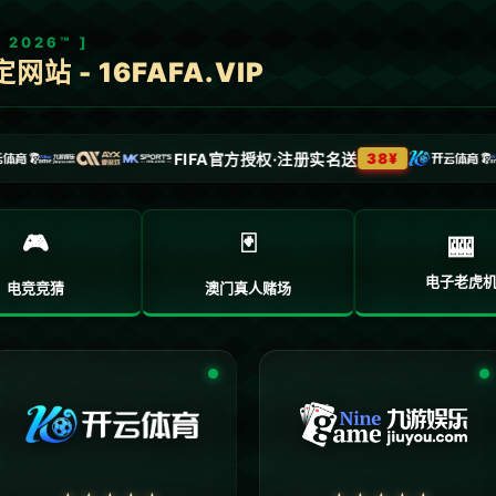
中超
欧洲
足联
中超
中超
足联
成功簽下美職聯最佳門將佩特羅維奇！.
441
2025-03-20 17:47:02
佳门将佩特罗维奇！**
操作签下了被誉为“美职联最佳门将”的斯洛尼亚球员德约尔杰
了足球圈的广泛关注：近年来表现起伏的切尔西门将位置，
促成了这笔瞩目的签约？佩特罗维奇的加盟又能为蓝军带来
的转会故事。