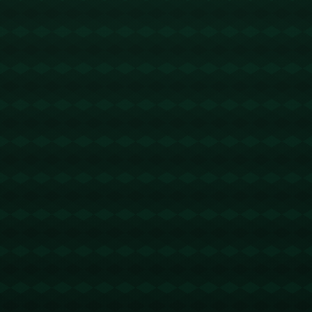
球化足球竞争中，我们期待中国队能以全新的姿态重
返赛场，展示出更为成熟和强大的自己。
版权声明：
本站文章如无特别标注，均为本站原创文
章，于2025-03-09，由
Ry3mYIM0l77yV0nv
发表，共
988个字。
转载请注明出处：
Ry3mYIM0l77yV0nv，如有疑问，
请联系我们
本文地址：
https://www.site-pg.com/post/432.html
分享：
上一篇:
下一篇:
4-3，德甲劲旅逆转比
中国足协停止与阿根廷