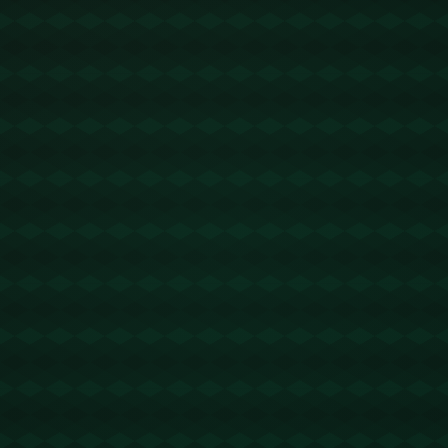
成功经验，注重从小培养球员的基本功和战术意识。
只有从基层抓起，才能确保国家队在将来的比赛中立
于不败之地。
最后，通过**科技的运用**来分析比赛数据也是提升球
队实力的关键。在对日本队的比赛中，数据分析帮助
我们明确了短板所在PG电子模拟器。未来，中国足协
计划进一步加强与科技公司的合作，利用大数据分析
和人工智能技术为球队提供更为精准的战术指导。
总的来说，从世预赛中日之战中吸取的教训为中国足
球的发展提供了方向。通过**战术调整**、心理训练、
**体能提升**、青训策略的完善以及科技的应用，中国
足球有望在未来迎来新的突破。在这场充满挑战的全