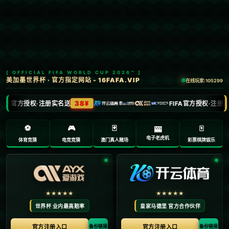
首页
德甲
文章正文
中国足协举行学习大讲堂 深刻反思总结世
预赛中日之战经验教训.
Ry3mYIM0l77yV0nv
2025-03-09 13:25:44
**如何从中日世预赛中汲取经验，提升中国足球整体水
平**
在国际足球舞台上，中国足球一直致力于提高自身水
平。近期，中国足协通过举行学习大讲堂活动，深入
反思和总结了世预赛中日之战中的经验和教训。这一
举措不仅体现了足协对中国足球发展的高度重视，也
为未来比赛提供了宝贵的指导方向。那么，中国足球