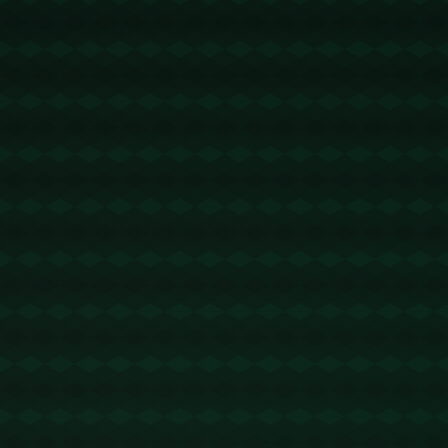
略显紧张，这在一定程度上影响了整体发挥。通过这
次大讲堂，足协计划引入心理训练课程，提升球员的
心理素质。**良好的心理状态**不仅能帮助球员在比赛
中保持镇定，更能在关键时刻发挥应有的水平。
另外，在**体能和身体对抗**上，尽管中国球员在体能
储备上并不逊色，但与日本队相比，身体对抗中的灵
活性和一些细节处理仍显不足。通过分析比赛数据，
中国足协意识到需要进一步加强球员的身体训练，特
别是在对抗性和灵活性上的提升。
再者，**青训系统的完善**是实现长足进步的根本。吸
取中日之战的经验，中国足协认识到培养年轻球员的
重要性。目前，中国的青训体系已经开始借鉴日本的