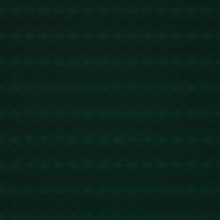
争四的后半程比赛，罗马将面临一些**挑战和机遇**。
对比尤文图斯等传统强队，罗马的阵容深度可能略显
不足，但如果能够通过冬季转会期的合理引援，提高
替补球员的能力，必将对整个争四格局形成冲击。
**案例分析：勇敢挑战者的成功之路**
类似的案例在其他联赛中也曾多次出现。例如，英超
的莱斯特城曾在2015-2016赛季创造奇迹，勇夺联赛
冠军。他们的成功不仅取决于稳定的战术执行，更是
对赛季长远规划和每场比赛准备的结果。这种*对挑战
者有益的经验*对于目前罗马队的争四目标有着重要的
参考价值。
综上所述，**罗马的未来发展充满希望**。只要继续保