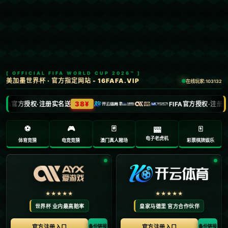
首页
中超
文章正文
4-0！意甲又一强队有望争四：罗马10轮不
败，差尤文9分，或能搅局.
Ry3mYIM0l77yV0nv
2025-03-08 16:57:19
**意甲争四悬念再起：罗马能否打破传统强队格局？**
在最新的一轮意甲比赛中，以4-0的成绩取胜，罗马队
不仅展现了强劲的比赛状态，还为争夺下赛季欧冠参
赛资格增添了几分胜算。**意甲赛场历来竞争激烈**，
每个赛季都会为球迷们带来诸多惊喜。而这一次，罗
马队凭借10轮不败的惊艳表现，将目标瞄准了意甲前
四的位置pg模拟器试玩入口。