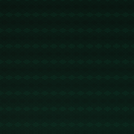
对手都难以轻松应对。
此外，不得不提的是几位核心球员的发挥。他们的**稳
定表现**和关键时刻的亮眼发挥，为球队的胜利贡献了
决定性力量。其中，几位青年才俊的迅速成长，也为
球队提供了更多的可能性和活力。
**意甲争四格局与罗马的希望**
目前，罗马在积分榜上与传统强队尤文图斯差距9分。
这个差距看似不小，但以罗马当前的状态而言，追近
甚至超越并非没有可能。对比其他争四对手的近期表
现，罗马的持续性胜利显得尤为难能可贵。