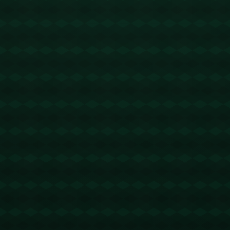
持当前的竞技状态，并通过适当的人员调整和策略升
级，他们极有可能在激烈的意甲争四战中占据一席之
地。这不仅是对球队的一次检验，更是给球迷们带来
的一次希望与梦想的逐步实现。
版权声明：
本站文章如无特别标注，均为本站原创文
章，于2025-03-08，由
Ry3mYIM0l77yV0nv
发表，共
985个字。
转载请注明出处：
Ry3mYIM0l77yV0nv，如有疑问，
请联系我们
本文地址：
https://www.site-pg.com/post/424.html
分享：