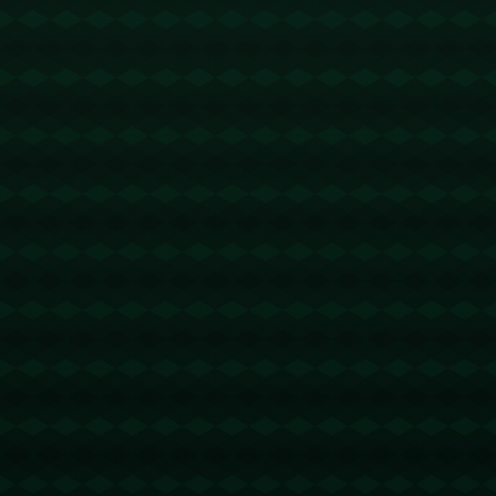
上一篇:
下一篇:
4-0！切尔西血洗圣
pg模拟器试玩入口：4-
徒，升至英超第四，静
0，27岁日本球星闪耀
待热刺三杀曼城！.
英超：无敌单刀挑射，
现场视角，太惊艳了.
相关文章